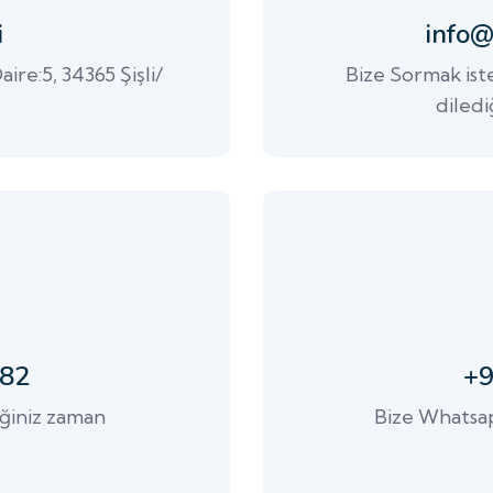
i
info@
ire:5, 34365 Şişli/
Bize Sormak ist
diledi
 82
+9
iğiniz zaman
Bize Whatsap