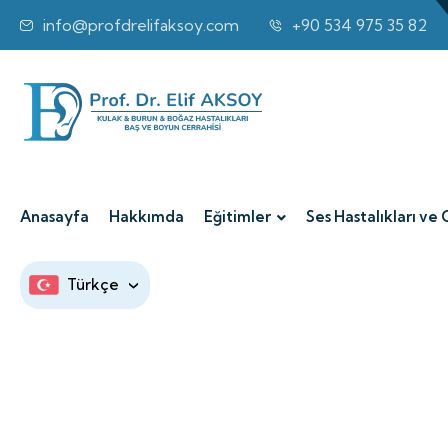
info@profdrelifaksoy.com
+90 534 975 35 82
Anasayfa
Hakkımda
Eğitimler
Ses Hastalıkları ve 
Türkçe