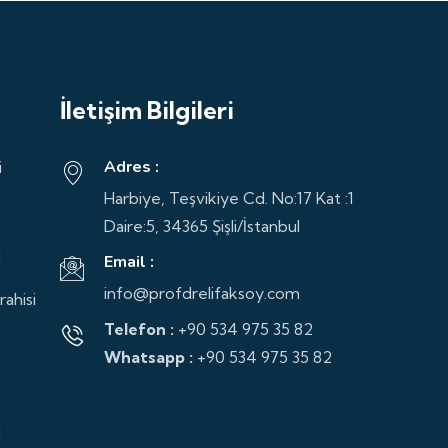
İletişim Bilgileri
Adres :
i
Harbiye, Teşvikiye Cd. No:17 Kat :1
Daire:5, 34365 Şişli/İstanbul
i
Email :
info@profdrelifaksoy.com
ahisi
Telefon :
+90 534 975 35 82
Whatsapp :
+90 534 975 35 82
i