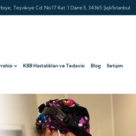
biye, Teşvikiye Cd. No:17 Kat :1 Daire:5, 34365 Şişli/İstanbul
rahisi
KBB Hastalıkları ve Tedavisi
Blog
İletişim