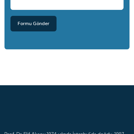
Formu Gönder
Prof. Dr. Elif Aksoy 1974 yılında İstanbul’da doğdu. 1997