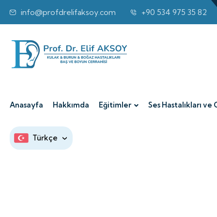
info@profdrelifaksoy.com
+90 534 975 35 82
Anasayfa
Hakkımda
Eğitimler
Ses Hastalıkları ve 
Türkçe