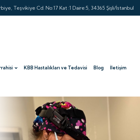
biye, Teşvikiye Cd. No:17 Kat :1 Daire:5, 34365 Şişli/İstanbul
rahisi
KBB Hastalıkları ve Tedavisi
Blog
İletişim