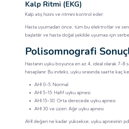
Kalp Ritmi (EKG)
Kalp atış hızını ve ritmini kontrol eder.
Hasta uyumadan önce, tüm bu elektrotlar ve sensör
başlatılır ve hasta doğal şekilde uyuması için serbest
Polisomnografi Sonuçla
Hastanın uyku boyunca en az 4, ideal olarak 7-8 s
hesaplanır. Bu indeks, uyku sırasında saatte kaç ke
AHI 0-5: Normal
AHI 5-15: Hafif uyku apnesi
AHI 15-30: Orta derecede uyku apnesi
AHI 30 ve üzeri: Ağır uyku apnesi
AHI değeri ne kadar yüksekse, uyku apnesinin şidd