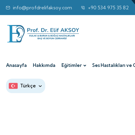
info@profdrelifaksoy.com
+90 534 975 35 82
Anasayfa
Hakkımda
Eğitimler
Ses Hastalıkları ve 
Türkçe