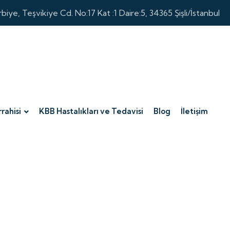
biye, Teşvikiye Cd. No:17 Kat :1 Daire:5, 34365 Şişli/İstanbul
rahisi
KBB Hastalıkları ve Tedavisi
Blog
İletişim