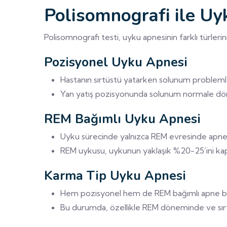
Polisomnografi ile Uyk
Polisomnografi testi, uyku apnesinin farklı türlerini
Pozisyonel Uyku Apnesi
Hastanın sırtüstü yatarken solunum problemler
Yan yatış pozisyonunda solunum normale döneb
REM Bağımlı Uyku Apnesi
Uyku sürecinde yalnızca REM evresinde apne a
REM uykusu, uykunun yaklaşık %20-25’ini kapsa
Karma Tip Uyku Apnesi
Hem pozisyonel hem de REM bağımlı apne bir 
Bu durumda, özellikle REM döneminde ve sırtü