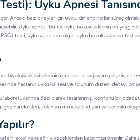
Testi): Uyku Apnesi Tanısın
eçtir. Ancak, bazı bireyler için uyku, dinlendirici bir süreç ol
üşebilir. Uyku apnesi, bu tür uyku bozukluklarının en yaygın o
fi (PSG) testi, uyku apnesi ve diğer uyku bozukluklarının teşhis
?
ve biyolojik aktivitelerinin izlenmesini sağlayan gelişmiş bir 
esinde hastanın uyku kalitesi ve solunum düzeni detaylı bir şek
laboratuvarında özel olarak tasarlanmış, konforlu bir odada uyu
ı, göz hareketleri, solunum ritmi, kalp atışları ve kandaki oksije
apılır?
fein, alkol veya ağır yiyeceklerden kaçınması önerilir. Daha s