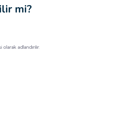
lir mi?
larak adlandırılır.