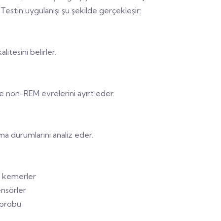
 Testin uygulanışı şu şekilde gerçekleşir:
itesini belirler.
 non-REM evrelerini ayırt eder.
ma durumlarını analiz eder.
l kemerler
ensörler
 probu